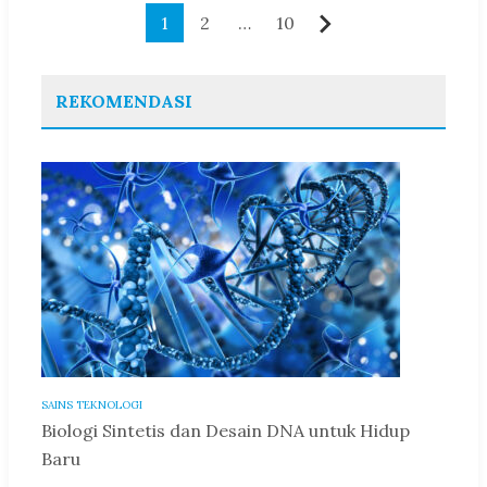
Paginasi
1
2
…
10
Berikutnya
pos
REKOMENDASI
SAINS TEKNOLOGI
Biologi Sintetis dan Desain DNA untuk Hidup
Baru