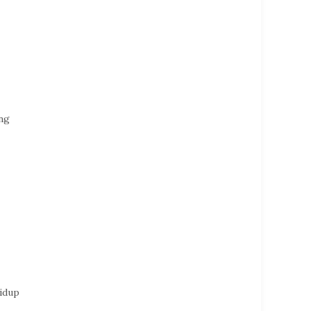
ang
idup