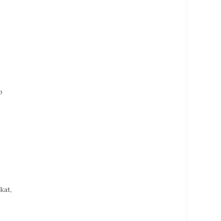
p
kat,