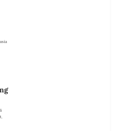
usia
ing
i
t,