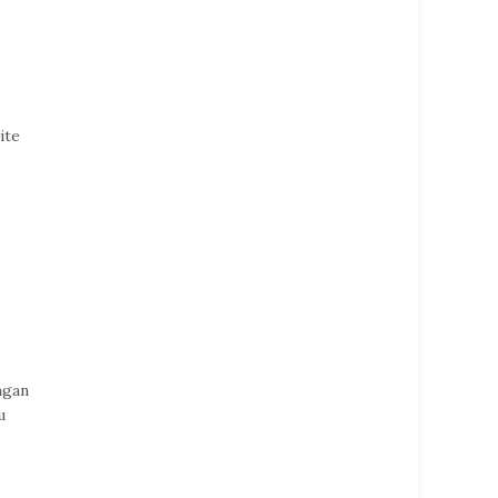
ite
ngan
u