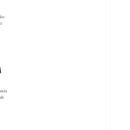
 ke
i
i
usia
ak