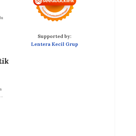
lu
Supported by:
Lentera Kecil Grup
tik
a
n…