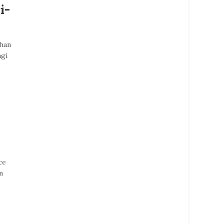
i-
han
agi
ce
m