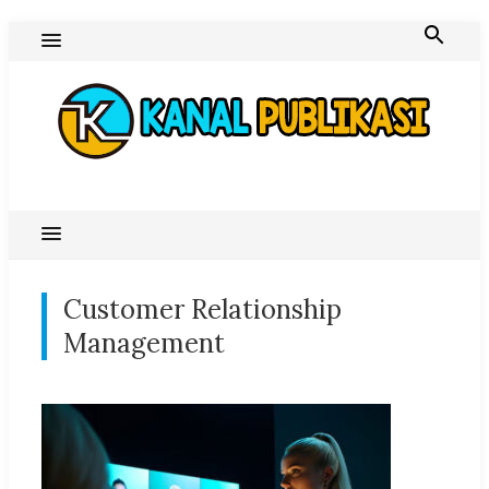
Skip
to
content
Blog Kanal Publikasi
Customer Relationship
Management