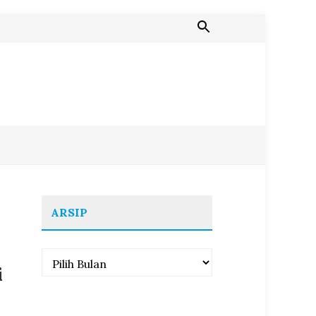
ARSIP
Arsip
i