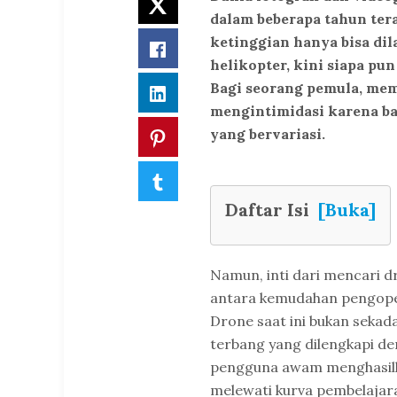
Twitter
dalam beberapa tahun ter
ketinggian hanya bisa dil
Facebook
helikopter, kini siapa pu
Bagi seorang pemula, me
LinkedIn
mengintimidasi karena ban
yang bervariasi.
Pinterest
Tumblr
Daftar Isi
[Buka]
Namun, inti dari mencari
antara kemudahan pengopera
Drone saat ini bukan seka
terbang yang dilengkapi d
pengguna awam menghasilka
melewati kurva pembelajar