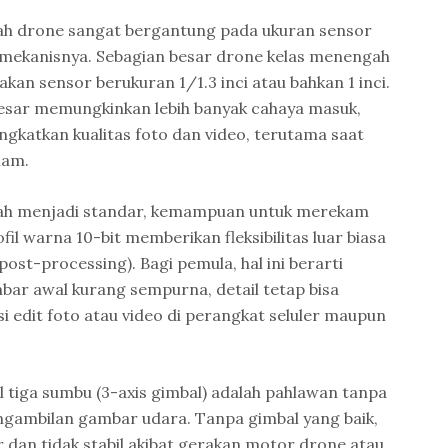
ah drone sangat bergantung pada ukuran sensor
 mekanisnya. Sebagian besar drone kelas menengah
an sensor berukuran 1/1.3 inci atau bahkan 1 inci.
besar memungkinkan lebih banyak cahaya masuk,
gkatkan kualitas foto dan video, terutama saat
nam.
udah menjadi standar, kemampuan untuk merekam
l warna 10-bit memberikan fleksibilitas luar biasa
ost-processing). Bagi pemula, hal ini berarti
ar awal kurang sempurna, detail tetap bisa
si edit foto atau video di perangkat seluler maupun
l tiga sumbu (3-axis gimbal) adalah pahlawan tanpa
ngambilan gambar udara. Tanpa gimbal yang baik,
r dan tidak stabil akibat gerakan motor drone atau