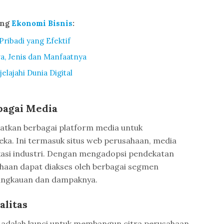
ang
Ekonomi Bisnis
:
ibadi yang Efektif
wa, Jenis dan Manfaatnya
elajahi Dunia Digital
bagai Media
tkan berbagai platform media untuk
ka. Ini termasuk situs web perusahaan, media
likasi industri. Dengan mengadopsi pendekatan
haan dapat diakses oleh berbagai segmen
angkauan dan dampaknya.
alitas
i adalah kunci untuk membangun citra perusahaan