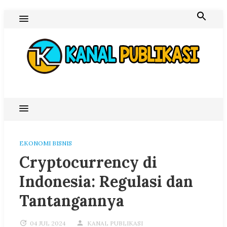
Skip
to
content
Blog Kanal Publikasi
EKONOMI BISNIS
Cryptocurrency di
Indonesia: Regulasi dan
Tantangannya
04 JUL 2024
KANAL PUBLIKASI