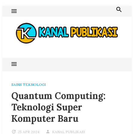
Skip
to
content
Blog Kanal Publikasi
SAINS TEKNOLOGI
Quantum Computing:
Teknologi Super
Komputer Baru
25 APR 2024
KANAL PUBLIKASI