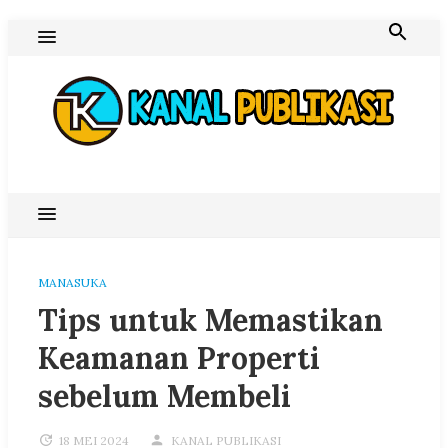
Skip
to
content
Blog Kanal Publikasi
MANASUKA
Tips untuk Memastikan
Keamanan Properti
sebelum Membeli
18 MEI 2024
KANAL PUBLIKASI