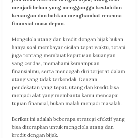
menjadi beban yang mengganggu kestabilan
keuangan dan bahkan menghambat rencana
finansial masa depan.
Mengelola utang dan kredit dengan bijak bukan
hanya soal membayar cicilan tepat waktu, tetapi
juga tentang membuat keputusan keuangan
yang cerdas, memahami kemampuan
finansialmu, serta mencegah diri terjerat dalam
utang yang tidak terkendali. Dengan
pendekatan yang tepat, utang dan kredit bisa
menjadi alat yang membantu kamu mencapai
tujuan finansial, bukan malah menjadi masalah.
Berikut ini adalah beberapa strategi efektif yang
bisa diterapkan untuk mengelola utang dan
kredit dengan bijak.