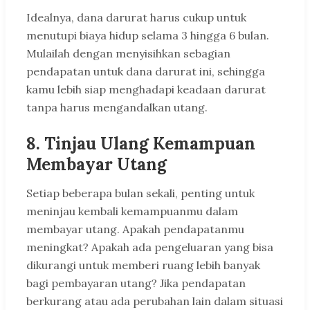
Idealnya, dana darurat harus cukup untuk
menutupi biaya hidup selama 3 hingga 6 bulan.
Mulailah dengan menyisihkan sebagian
pendapatan untuk dana darurat ini, sehingga
kamu lebih siap menghadapi keadaan darurat
tanpa harus mengandalkan utang.
8. Tinjau Ulang Kemampuan
Membayar Utang
Setiap beberapa bulan sekali, penting untuk
meninjau kembali kemampuanmu dalam
membayar utang. Apakah pendapatanmu
meningkat? Apakah ada pengeluaran yang bisa
dikurangi untuk memberi ruang lebih banyak
bagi pembayaran utang? Jika pendapatan
berkurang atau ada perubahan lain dalam situasi