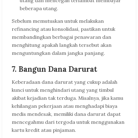
utang dan mencegah terlambat membayar
beberapa utang.
Sebelum memutuskan untuk melakukan
refinancing atau konsolidasi, pastikan untuk
membandingkan berbagai penawaran dan
menghitung apakah langkah tersebut akan
menguntungkan dalam jangka panjang.
7. Bangun Dana Darurat
Keberadaan dana darurat yang cukup adalah
kunci untuk menghindari utang yang timbul
akibat kejadian tak terduga. Misalnya, jika kamu
kehilangan pekerjaan atau menghadapi biaya
medis mendesak, memiliki dana darurat dapat
mencegahmu dari tergoda untuk menggunakan
kartu kredit atau pinjaman.