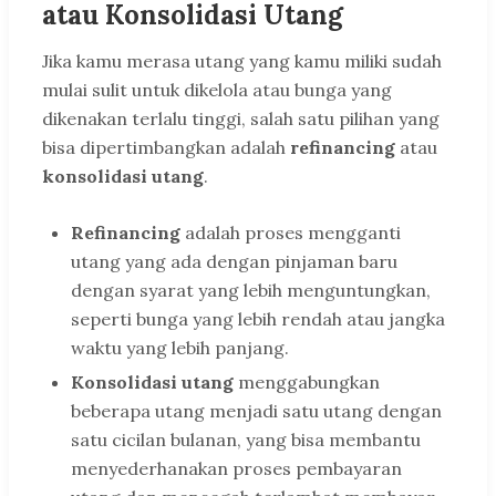
atau Konsolidasi Utang
Jika kamu merasa utang yang kamu miliki sudah
mulai sulit untuk dikelola atau bunga yang
dikenakan terlalu tinggi, salah satu pilihan yang
bisa dipertimbangkan adalah
refinancing
atau
konsolidasi utang
.
Refinancing
adalah proses mengganti
utang yang ada dengan pinjaman baru
dengan syarat yang lebih menguntungkan,
seperti bunga yang lebih rendah atau jangka
waktu yang lebih panjang.
Konsolidasi utang
menggabungkan
beberapa utang menjadi satu utang dengan
satu cicilan bulanan, yang bisa membantu
menyederhanakan proses pembayaran