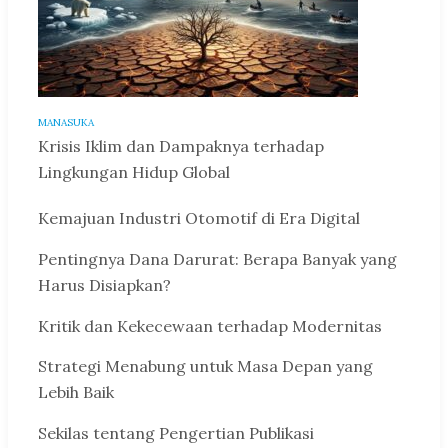
MANASUKA
Krisis Iklim dan Dampaknya terhadap
Lingkungan Hidup Global
Kemajuan Industri Otomotif di Era Digital
Pentingnya Dana Darurat: Berapa Banyak yang
Harus Disiapkan?
Kritik dan Kekecewaan terhadap Modernitas
Strategi Menabung untuk Masa Depan yang
Lebih Baik
Sekilas tentang Pengertian Publikasi