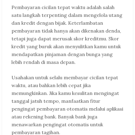
Pembayaran cicilan tepat waktu adalah salah
satu langkah terpenting dalam mengelola utang
dan kredit dengan bijak. Keterlambatan
pembayaran tidak hanya akan dikenakan denda,
tetapi juga dapat merusak skor kreditmu. Skor
kredit yang buruk akan menyulitkan kamu untuk
mendapatkan pinjaman dengan bunga yang
lebih rendah di masa depan.
Usahakan untuk selalu membayar cicilan tepat
waktu, atau bahkan lebih cepat jika
memungkinkan. Jika kamu kesulitan mengingat
tanggal jatuh tempo, manfaatkan fitur
pengingat pembayaran otomatis melalui aplikasi
atau rekening bank. Banyak bank juga
menawarkan pengingat otomatis untuk
pembayaran tagihan.