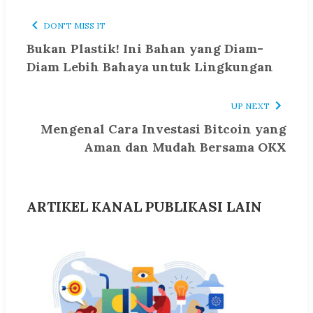
DON'T MISS IT
Bukan Plastik! Ini Bahan yang Diam-
Diam Lebih Bahaya untuk Lingkungan
UP NEXT
Mengenal Cara Investasi Bitcoin yang
Aman dan Mudah Bersama OKX
ARTIKEL KANAL PUBLIKASI LAIN