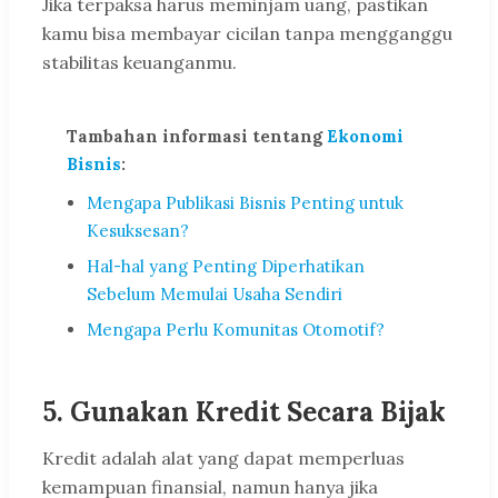
Jika terpaksa harus meminjam uang, pastikan
kamu bisa membayar cicilan tanpa mengganggu
stabilitas keuanganmu.
Tambahan informasi tentang
Ekonomi
Bisnis
:
Mengapa Publikasi Bisnis Penting untuk
Kesuksesan?
Hal-hal yang Penting Diperhatikan
Sebelum Memulai Usaha Sendiri
Mengapa Perlu Komunitas Otomotif?
5. Gunakan Kredit Secara Bijak
Kredit adalah alat yang dapat memperluas
kemampuan finansial, namun hanya jika