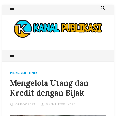
Skip
to
content
Blog Kanal Publikasi
EKONOMI BISNIS
Mengelola Utang dan
Kredit dengan Bijak
04 NOV 2025
KANAL PUBLIKASI