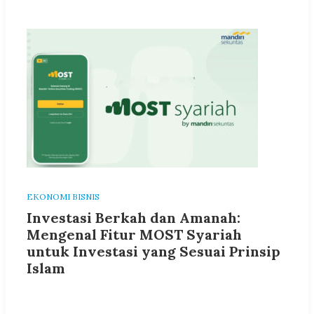
EKONOMI BISNIS
Investasi Berkah dan Amanah:
Mengenal Fitur MOST Syariah
untuk Investasi yang Sesuai Prinsip
Islam