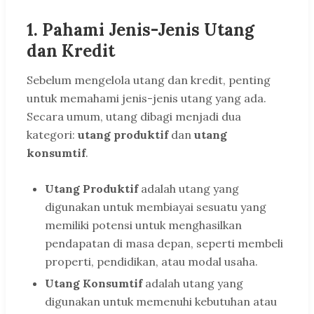
1. Pahami Jenis-Jenis Utang
dan Kredit
Sebelum mengelola utang dan kredit, penting
untuk memahami jenis-jenis utang yang ada.
Secara umum, utang dibagi menjadi dua
kategori:
utang produktif
dan
utang
konsumtif
.
Utang Produktif
adalah utang yang
digunakan untuk membiayai sesuatu yang
memiliki potensi untuk menghasilkan
pendapatan di masa depan, seperti membeli
properti, pendidikan, atau modal usaha.
Utang Konsumtif
adalah utang yang
digunakan untuk memenuhi kebutuhan atau