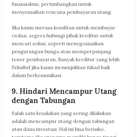
finansialmu, pertimbangkan untuk
menyesuaikan rencana pembayaran utang.
Jika kamu merasa kesulitan untuk membayar
cicilan, segera hubungi pihak kreditur untuk
mencari solusi, seperti menegosiasikan
pengurangan bunga atau memperpanjang
tenor pembayaran. Banyak kreditur yang lebih
fleksibel jika kamu menunjukkan itikad baik
dalam berkomunikasi.
9. Hindari Mencampur Utang
dengan Tabungan
Salah satu kesalahan yang sering dilakukan
adalah mencampur utang dengan tabungan
atau dana investasi. Hal ini bisa berisiko,
terutama jika utangmu memiliki bunga tinggi.