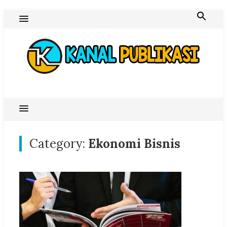
Skip
to
content
Blog Kanal Publikasi
Category:
Ekonomi Bisnis