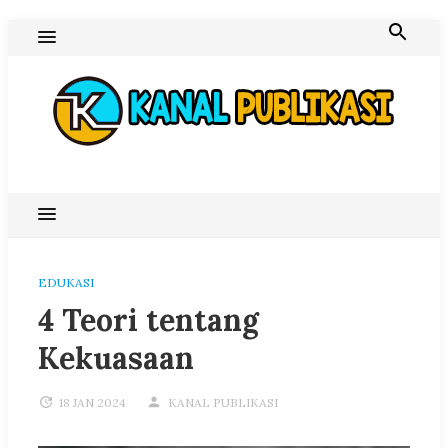
Skip
to
content
Blog Kanal Publikasi
EDUKASI
4 Teori tentang
Kekuasaan
18 JAN 2024
KANAL PUBLIKASI