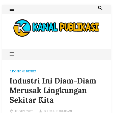
Skip
to
content
Blog Kanal Publikasi
EKONOMI BISNIS
Industri Ini Diam-Diam
Merusak Lingkungan
Sekitar Kita
12 OKT 2025
KANAL PUBLIKASI