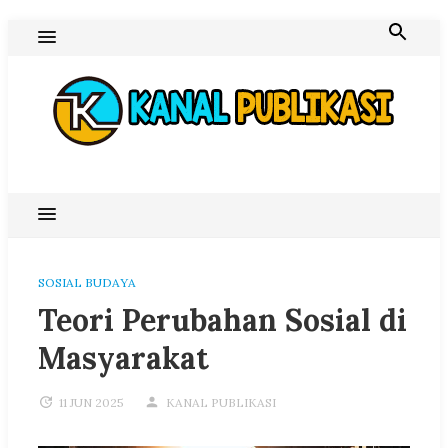
Skip
to
content
Blog Kanal Publikasi
SOSIAL BUDAYA
Teori Perubahan Sosial di
Masyarakat
11 JUN 2025
KANAL PUBLIKASI