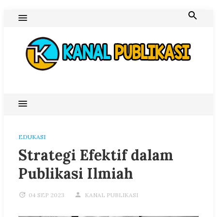
Skip
to
content
Blog Kanal Publikasi
EDUKASI
Strategi Efektif dalam
Publikasi Ilmiah
04 SEP 2023
KANAL PUBLIKASI